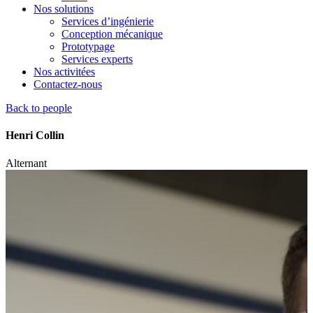
Nos solutions
Services d’ingénierie
Conception mécanique
Prototypage
Services experts
Nos activitées
Contactez-nous
Back to people
Henri Collin
Alternant