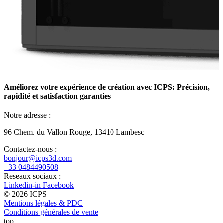
Améliorez votre expérience de création avec ICPS: Précision,
rapidité et satisfaction garanties
Notre adresse :
96 Chem. du Vallon Rouge,
13410 Lambesc
Contactez-nous :
bonjour@icps3d.com
+33 0484490508
Reseaux sociaux :
Linkedin-in
Facebook
© 2026 ICPS
Mentions légales & PDC
Conditions générales de vente
top